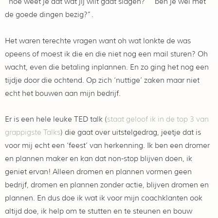
“hoe weet je dat wat jij wilt gaat slagen?” “ben je wel met
de goede dingen bezig?”.
Het waren terechte vragen want oh wat lonkte de was
opeens of moest ik die en die niet nog een mail sturen? Oh
wacht, even die betaling inplannen. En zo ging het nog een
tijdje door die ochtend. Op zich ‘nuttige’ zaken maar niet
echt het bouwen aan mijn bedrijf.
Er is een hele leuke TED talk (
staat geloof ik in de top 3 van
grappigste Talks
) die gaat over uitstelgedrag, jeetje dat is
voor mij echt een ‘feest’ van herkenning. Ik ben een dromer
en plannen maker en kan dat non-stop blijven doen, ik
geniet ervan! Alleen dromen en plannen vormen geen
bedrijf, dromen en plannen zonder actie, blijven dromen en
plannen. En dus doe ik wat ik voor mijn coachklanten ook
altijd doe, ik help om te stutten en te steunen en bouw