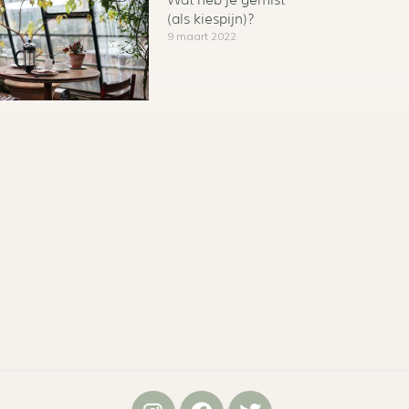
Wat heb je gemist
(als kiespijn)?
9 maart 2022