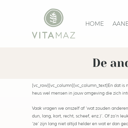
HOME
AAN
De and
[vc_row][vc_column][vc_column_text]
En dat is 
heus wel mensen in jouw omgeving die zich inte
Vaak vragen we onszelf af ‘wat zouden anderen hi
dun, lang, kort, recht, scheef, enz.)’. Of zo’n
‘ze’ zijn lang niet altijd helder en wat er dan