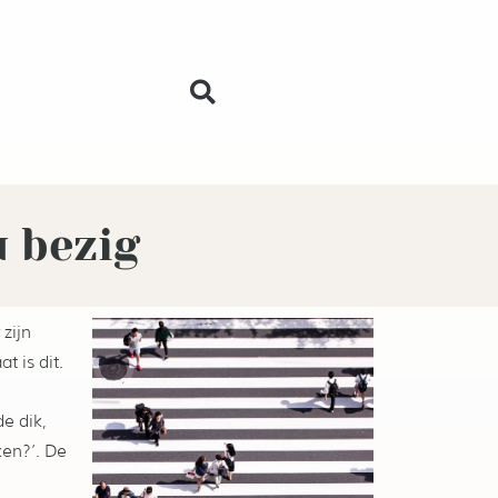
u bezig
 zijn
 is dit.
de dik,
ken?’. De