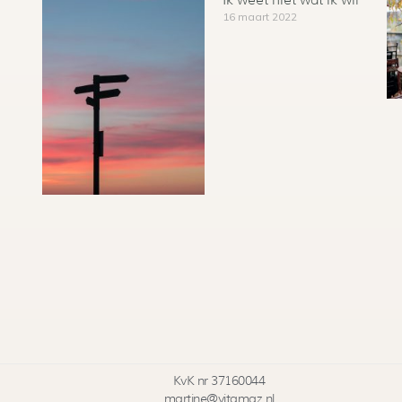
Ik weet niet wat ik wil
16 maart 2022
KvK nr 37160044
martine@vitamaz.nl