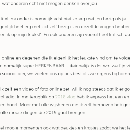
ijk, wat anderen echt niet mogen denken over jou.
titel: de ander is namelijk echt niet zo erg met jou bezig als je
genlijk heel erg met zichzelf bezig is en dezelfde vragen hebbe
 ik op mijn leukst’. En ook anderen zijn vooral heel kritisch op
 online en degenen die ik eigenlijk het leukste vind om te volge
jn namelijk super HERKENBAAR. Uiteindelijk is dat wat we fijn v
 sociaal dier, we voelen ons op ons best als we ergens bij horen
ik zelf een video of foto online zet, wil ik nog steeds dat ik er
olledig. In mn terugblik op
2018 vlog
heb ik express het een e
en hoort. Maar met alle wijsheden die ik zelf hierboven heb g
 alle mooie dingen die 2019 gaat brengen.
veel mooie momenten ook wat deukjes en krasjes zodat we het 